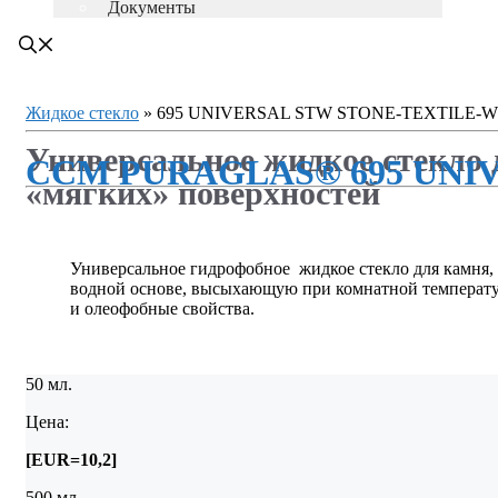
Документы
Жидкое стекло
»
695 UNIVERSAL STW STONE-TEXTILE-
Универсальное жидкое стекло 
CCM PURAGLAS® 695 UNI
«мягких» поверхностей
Универсальное гидрофобное жидкое стекло для камня,
водной основе, высыхающую при комнатной температур
и олеофобные свойства.
50 мл.
Цена:
[EUR=10,2]
500 мл.