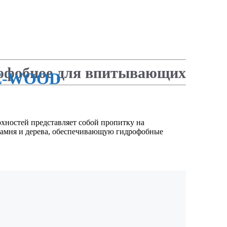
дрофобное для впитывающих
LE-WOOD
хностей представляет собой пропитку на
 камня и дерева, обеспечивающую гидрофобные