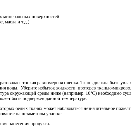
х минеральных поверхностей
 масла и т.д.)
бразовалась тонкая равномерная пленка. Ткань должна быть увл
ения воды. Уберите избыток жидкости, протерев тканью\микрово
тура окружающей среды ниже (например, 10°C) необходимо суши
 может быть подвержен данной температуре.
оторых белых тканях может наблюдаться незначительное пожелте
ование на незаметном участке.
емя нанесения продукта.