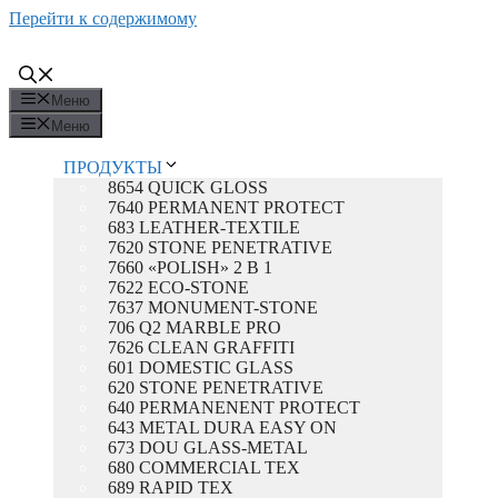
Перейти к содержимому
Меню
Меню
ПРОДУКТЫ
8654 QUICK GLOSS
7640 PERMANENT PROTECT
683 LEATHER-TEXTILE
7620 STONE PENETRATIVE
7660 «POLISH» 2 В 1
7622 ECO-STONE
7637 MONUMENT-STONE
706 Q2 MARBLE PRO
7626 CLEAN GRAFFITI
601 DOMESTIC GLASS
620 STONE PENETRATIVE
640 PERMANENENT PROTECT
643 METAL DURA EASY ON
673 DOU GLASS-METAL
680 COMMERCIAL TEX
689 RAPID TEX