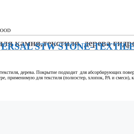
WOOD
для камня,текстиля, дерева ги
VERSAL STW STONE-TEXTI
 текстиля, дерева. Покрытие подходит для абсорбирующих повер
е, применимую для текстиля (полиэстер, хлопок, РА и смеси),