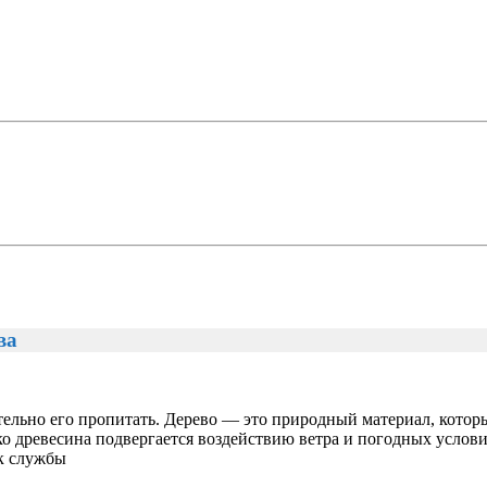
ва
тельно его пропитать. Дерево — это природный материал, котор
лько древесина подвергается воздействию ветра и погодных усло
ок службы