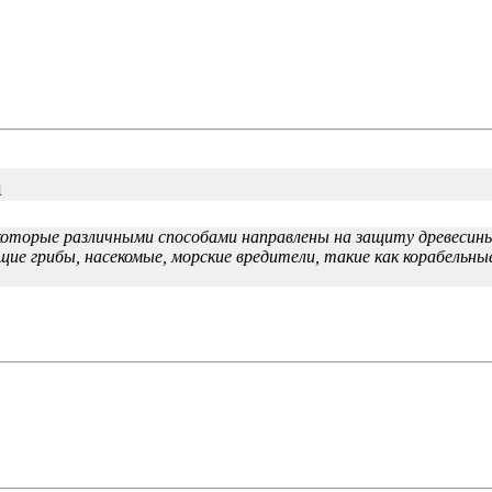
а
которые различными способами направлены на защиту древесины
е грибы, насекомые, морские вредители, такие как корабельны