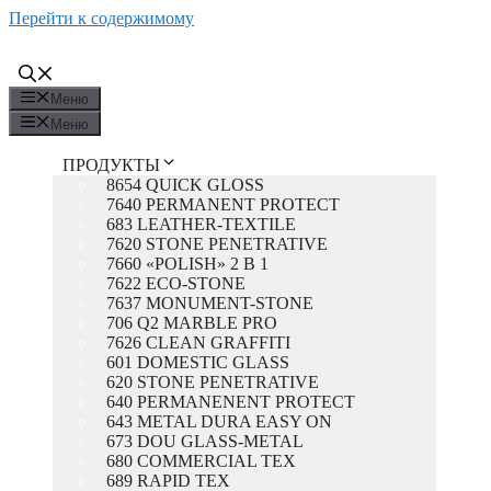
Перейти к содержимому
Меню
Меню
ПРОДУКТЫ
8654 QUICK GLOSS
7640 PERMANENT PROTECT
683 LEATHER-TEXTILE
7620 STONE PENETRATIVE
7660 «POLISH» 2 В 1
7622 ECO-STONE
7637 MONUMENT-STONE
706 Q2 MARBLE PRO
7626 CLEAN GRAFFITI
601 DOMESTIC GLASS
620 STONE PENETRATIVE
640 PERMANENENT PROTECT
643 METAL DURA EASY ON
673 DOU GLASS-METAL
680 COMMERCIAL TEX
689 RAPID TEX