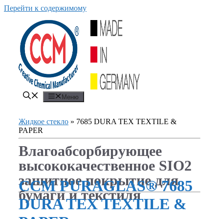
Перейти к содержимому
Меню
Жидкое стекло
»
7685 DURA TEX TEXTILE &
PAPER
Влагоабсорбирующее
высококачественное SIO2
защитное покрытие для
CCM PURAGLAS® 7685
бумаги и текстиля
DURA TEX TEXTILE &